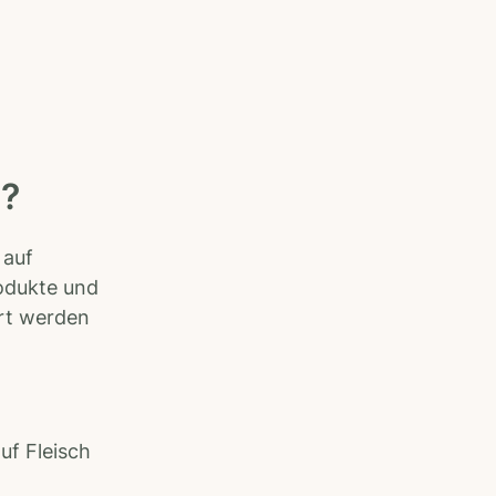
g?
 auf
rodukte und
ert werden
uf Fleisch