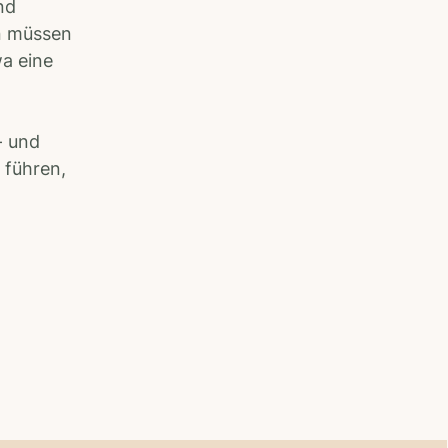
nd
n müssen
wa eine
- und
führen,