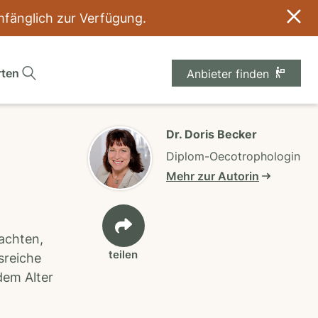
umfänglich zur Verfügung.
rten
Anbieter finden
Dr. Doris Becker
Diplom-Oecotrophologin
Mehr zur Autorin
 achten,
teilen
sreiche
dem Alter