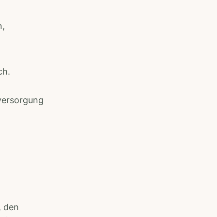
n,
ch.
fversorgung
, den