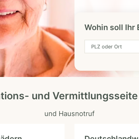
Wohin soll Ihr
P
L
Z
o
d
ations- und Vermittlungsseite
e
r
und Hausnotruf
O
r
t
Rädern
Deutschlandwe