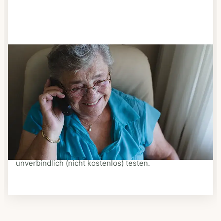
Schritt 3
Bestellen & liefern lassen
Suchen Sie sich aus dem Speiseplan Ihres Anbieters
aus, was Ihnen schmeckt. Bestellen Sie telefonisch,
schriftlich oder im Online-Shop Ihres Anbieters.
Ein Kurier liefert Ihnen das bestellte Essen zum
vereinbarten Zeitpunkt nach Hause. Bei vielen
Anbietern können Sie Essen auf Rädern auch
unverbindlich (nicht kostenlos) testen.