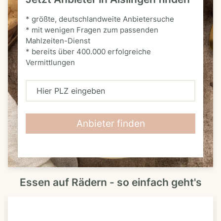
* größte, deutschlandweite Anbietersuche
* mit wenigen Fragen zum passenden
Mahlzeiten-Dienst
* bereits über 400.000 erfolgreiche
Vermittlungen
H
i
e
Anbieter finden
r
P
L
Essen auf Rädern - so einfach geht's
Z
e
i
n