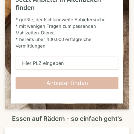
finden
* größte, deutschlandweite Anbietersuche
* mit wenigen Fragen zum passenden
Mahlzeiten-Dienst
* bereits über 400.000 erfolgreiche
Vermittlungen
H
i
e
Anbieter finden
r
P
L
Essen auf Rädern - so einfach geht's
Z
e