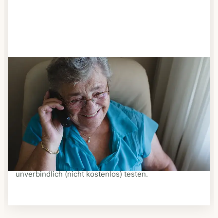
Schritt 3
Bestellen & liefern lassen
Suchen Sie sich aus dem Speiseplan Ihres Anbieters
aus, was Ihnen schmeckt. Bestellen Sie telefonisch,
schriftlich oder im Online-Shop Ihres Anbieters.
Ein Kurier liefert Ihnen das bestellte Essen zum
vereinbarten Zeitpunkt nach Hause. Bei vielen
Anbietern können Sie Essen auf Rädern auch
unverbindlich (nicht kostenlos) testen.