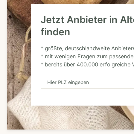
Jetzt Anbieter in Alt
finden
* größte, deutschlandweite Anbiete
* mit wenigen Fragen zum passende
* bereits über 400.000 erfolgreiche 
H
i
e
r
P
L