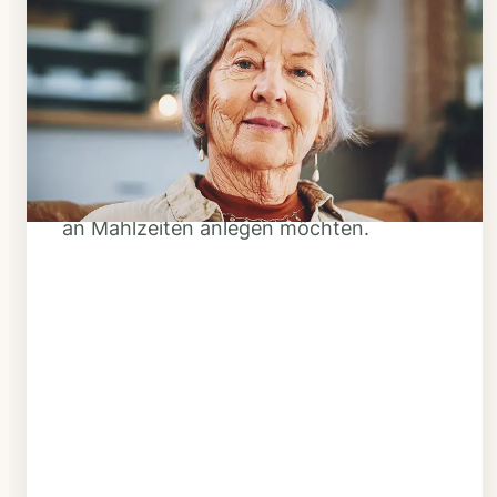
Schritt 1
Klarheit schaffen
Überlegen Sie, ob Ihnen das Essen
täglich verzehrfertig geliefert werden
soll oder Sie sich einen Tiefkühl-Vorrat
an Mahlzeiten anlegen möchten.