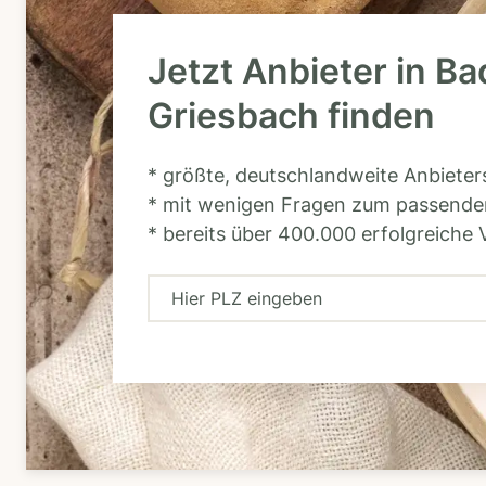
Jetzt Anbieter in Ba
Griesbach finden
* größte, deutschlandweite Anbiete
* mit wenigen Fragen zum passende
* bereits über 400.000 erfolgreiche 
H
i
e
r
P
L