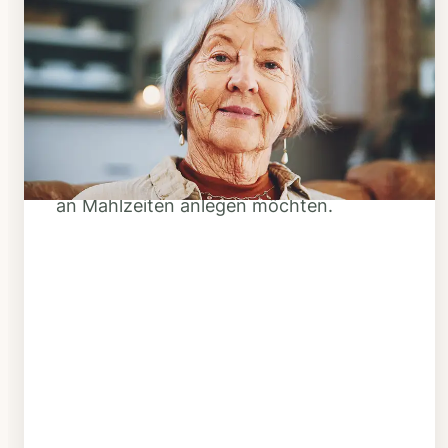
Schritt 1
Klarheit schaffen
Überlegen Sie, ob Ihnen das Essen
täglich verzehrfertig geliefert werden
soll oder Sie sich einen Tiefkühl-Vorrat
an Mahlzeiten anlegen möchten.