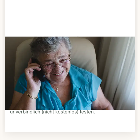
Schritt 3
Bestellen & liefern lassen
Suchen Sie sich aus dem Speiseplan Ihres Anbieters
aus, was Ihnen schmeckt. Bestellen Sie telefonisch,
schriftlich oder im Online-Shop Ihres Anbieters.
Ein Kurier liefert Ihnen das bestellte Essen zum
vereinbarten Zeitpunkt nach Hause. Bei vielen
Anbietern können Sie Essen auf Rädern auch
unverbindlich (nicht kostenlos) testen.