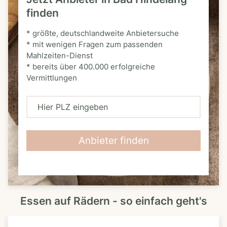
finden
* größte, deutschlandweite Anbietersuche
* mit wenigen Fragen zum passenden
Mahlzeiten-Dienst
* bereits über 400.000 erfolgreiche
Vermittlungen
H
i
e
Anbieter finden
r
P
L
Essen auf Rädern - so einfach geht's
Z
e