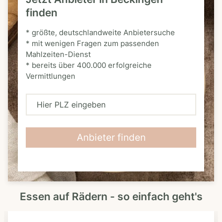
finden
* größte, deutschlandweite Anbietersuche
* mit wenigen Fragen zum passenden
Mahlzeiten-Dienst
* bereits über 400.000 erfolgreiche
Vermittlungen
H
i
e
Anbieter finden
r
P
L
Essen auf Rädern - so einfach geht's
Z
e