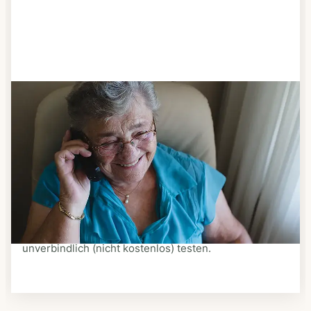
Schritt 3
Bestellen & liefern lassen
Suchen Sie sich aus dem Speiseplan Ihres Anbieters
aus, was Ihnen schmeckt. Bestellen Sie telefonisch,
schriftlich oder im Online-Shop Ihres Anbieters.
Ein Kurier liefert Ihnen das bestellte Essen zum
vereinbarten Zeitpunkt nach Hause. Bei vielen
Anbietern können Sie Essen auf Rädern auch
unverbindlich (nicht kostenlos) testen.