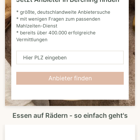
* größte, deutschlandweite Anbietersuche
* mit wenigen Fragen zum passenden
Mahlzeiten-Dienst
* bereits über 400.000 erfolgreiche
Vermittlungen
H
i
e
Anbieter finden
r
P
L
Essen auf Rädern - so einfach geht's
Z
e
i
n