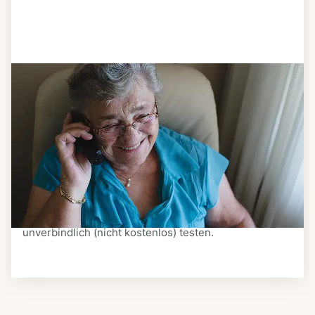
Schritt 3
Bestellen & liefern lassen
Suchen Sie sich aus dem Speiseplan Ihres Anbieters
aus, was Ihnen schmeckt. Bestellen Sie telefonisch,
schriftlich oder im Online-Shop Ihres Anbieters.
Ein Kurier liefert Ihnen das bestellte Essen zum
vereinbarten Zeitpunkt nach Hause. Bei vielen
Anbietern können Sie Essen auf Rädern auch
unverbindlich (nicht kostenlos) testen.