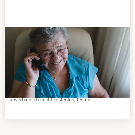
Schritt 3
Bestellen & liefern lassen
Suchen Sie sich aus dem Speiseplan Ihres Anbieters
aus, was Ihnen schmeckt. Bestellen Sie telefonisch,
schriftlich oder im Online-Shop Ihres Anbieters.
Ein Kurier liefert Ihnen das bestellte Essen zum
vereinbarten Zeitpunkt nach Hause. Bei vielen
Anbietern können Sie Essen auf Rädern auch
unverbindlich (nicht kostenlos) testen.