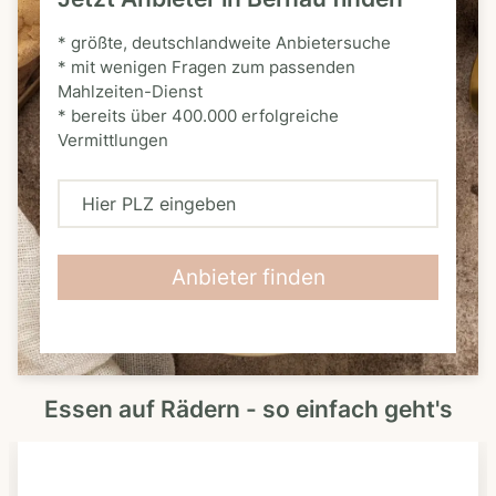
* größte, deutschlandweite Anbietersuche
* mit wenigen Fragen zum passenden
Mahlzeiten-Dienst
* bereits über 400.000 erfolgreiche
Vermittlungen
H
i
e
Anbieter finden
r
P
L
Essen auf Rädern - so einfach geht's
Z
e
i
n