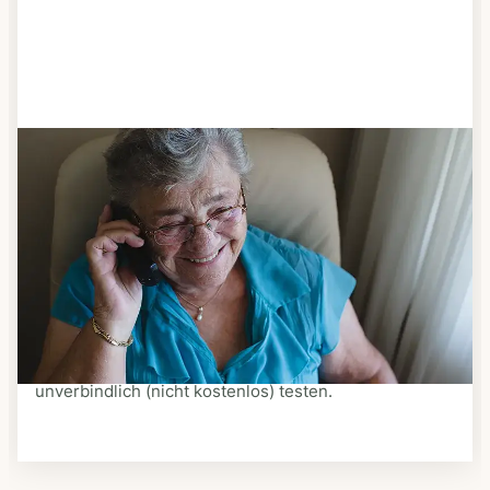
Schritt 3
Bestellen & liefern lassen
Suchen Sie sich aus dem Speiseplan Ihres Anbieters
aus, was Ihnen schmeckt. Bestellen Sie telefonisch,
schriftlich oder im Online-Shop Ihres Anbieters.
Ein Kurier liefert Ihnen das bestellte Essen zum
vereinbarten Zeitpunkt nach Hause. Bei vielen
Anbietern können Sie Essen auf Rädern auch
unverbindlich (nicht kostenlos) testen.