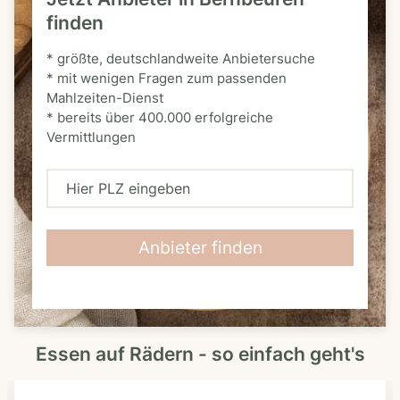
finden
* größte, deutschlandweite Anbietersuche
* mit wenigen Fragen zum passenden
Mahlzeiten-Dienst
* bereits über 400.000 erfolgreiche
Vermittlungen
H
i
e
Anbieter finden
r
P
L
Essen auf Rädern - so einfach geht's
Z
e