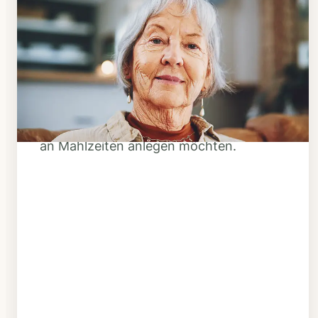
Schritt 1
Klarheit schaffen
Überlegen Sie, ob Ihnen das Essen
täglich verzehrfertig geliefert werden
soll oder Sie sich einen Tiefkühl-Vorrat
an Mahlzeiten anlegen möchten.