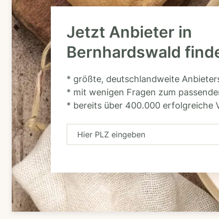
Jetzt Anbieter in
Bernhardswald find
* größte, deutschlandweite Anbiete
* mit wenigen Fragen zum passende
* bereits über 400.000 erfolgreiche 
H
i
e
r
P
L