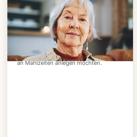
Schritt 1
Klarheit schaffen
Überlegen Sie, ob Ihnen das Essen
täglich verzehrfertig geliefert werden
soll oder Sie sich einen Tiefkühl-Vorrat
an Mahlzeiten anlegen möchten.