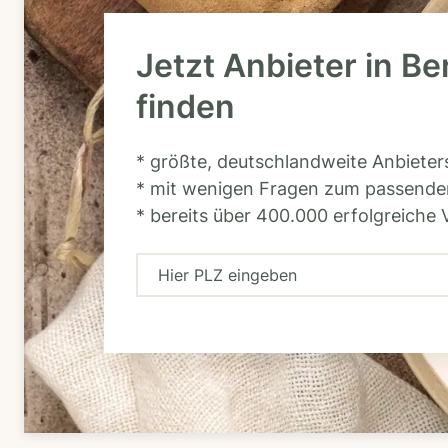
Jetzt Anbieter in Be
finden
* größte, deutschlandweite Anbiete
* mit wenigen Fragen zum passende
* bereits über 400.000 erfolgreiche 
H
i
e
r
P
L