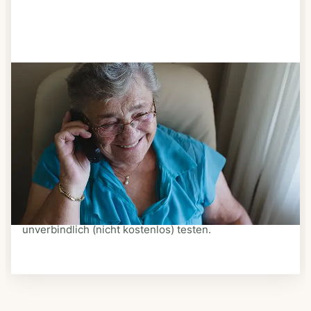
Schritt 3
Bestellen & liefern lassen
Suchen Sie sich aus dem Speiseplan Ihres Anbieters
aus, was Ihnen schmeckt. Bestellen Sie telefonisch,
schriftlich oder im Online-Shop Ihres Anbieters.
Ein Kurier liefert Ihnen das bestellte Essen zum
vereinbarten Zeitpunkt nach Hause. Bei vielen
Anbietern können Sie Essen auf Rädern auch
unverbindlich (nicht kostenlos) testen.