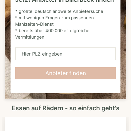
* größte, deutschlandweite Anbietersuche
* mit wenigen Fragen zum passenden
Mahlzeiten-Dienst
* bereits über 400.000 erfolgreiche
Vermittlungen
H
i
e
Anbieter finden
r
P
L
Essen auf Rädern - so einfach geht's
Z
e
i
n