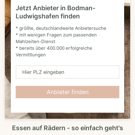
Jetzt Anbieter in Bodman-
Ludwigshafen finden
* größte, deutschlandweite Anbietersuche
* mit wenigen Fragen zum passenden
Mahlzeiten-Dienst
* bereits über 400.000 erfolgreiche
Vermittlungen
H
i
e
Anbieter finden
r
P
L
Essen auf Rädern - so einfach geht's
Z