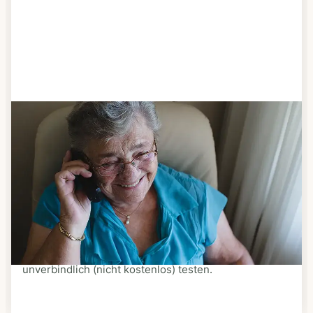
Schritt 3
Bestellen & liefern lassen
Suchen Sie sich aus dem Speiseplan Ihres Anbieters
aus, was Ihnen schmeckt. Bestellen Sie telefonisch,
schriftlich oder im Online-Shop Ihres Anbieters.
Ein Kurier liefert Ihnen das bestellte Essen zum
vereinbarten Zeitpunkt nach Hause. Bei vielen
Anbietern können Sie Essen auf Rädern auch
unverbindlich (nicht kostenlos) testen.