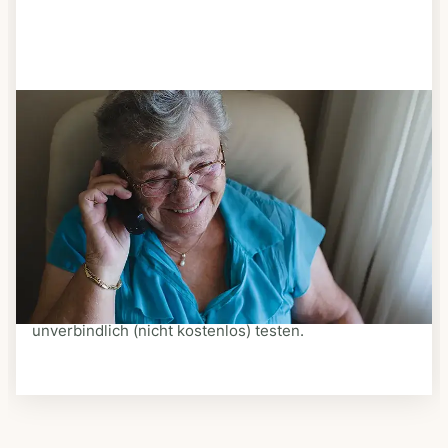
Schritt 3
Bestellen & liefern lassen
Suchen Sie sich aus dem Speiseplan Ihres Anbieters
aus, was Ihnen schmeckt. Bestellen Sie telefonisch,
schriftlich oder im Online-Shop Ihres Anbieters.
Ein Kurier liefert Ihnen das bestellte Essen zum
vereinbarten Zeitpunkt nach Hause. Bei vielen
Anbietern können Sie Essen auf Rädern auch
unverbindlich (nicht kostenlos) testen.