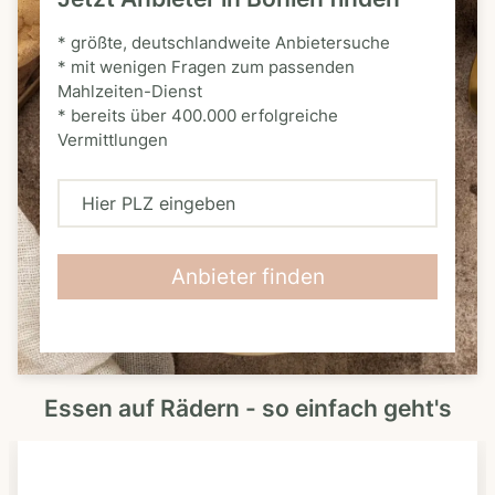
* größte, deutschlandweite Anbietersuche
* mit wenigen Fragen zum passenden
Mahlzeiten-Dienst
* bereits über 400.000 erfolgreiche
Vermittlungen
H
i
e
Anbieter finden
r
P
L
Essen auf Rädern - so einfach geht's
Z
e
i
n