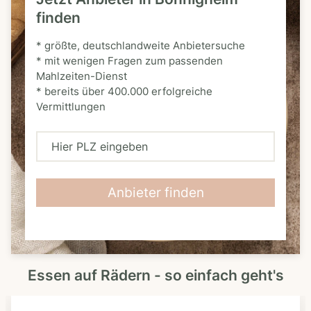
finden
* größte, deutschlandweite Anbietersuche
* mit wenigen Fragen zum passenden
Mahlzeiten-Dienst
* bereits über 400.000 erfolgreiche
Vermittlungen
H
i
e
Anbieter finden
r
P
L
Essen auf Rädern - so einfach geht's
Z
e