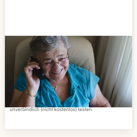
Schritt 3
Bestellen & liefern lassen
Suchen Sie sich aus dem Speiseplan Ihres Anbieters
aus, was Ihnen schmeckt. Bestellen Sie telefonisch,
schriftlich oder im Online-Shop Ihres Anbieters.
Ein Kurier liefert Ihnen das bestellte Essen zum
vereinbarten Zeitpunkt nach Hause. Bei vielen
Anbietern können Sie Essen auf Rädern auch
unverbindlich (nicht kostenlos) testen.