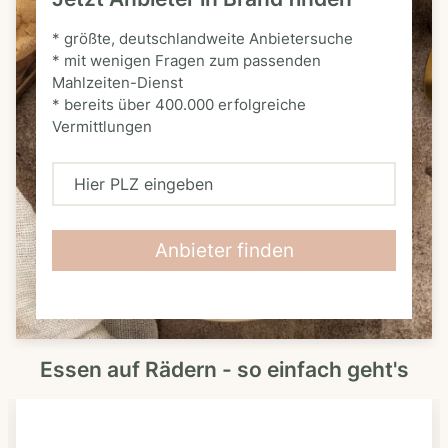
* größte, deutschlandweite Anbietersuche
* mit wenigen Fragen zum passenden
Mahlzeiten-Dienst
* bereits über 400.000 erfolgreiche
Vermittlungen
H
i
e
Anbieter finden
r
P
L
Essen auf Rädern - so einfach geht's
Z
e
i
n