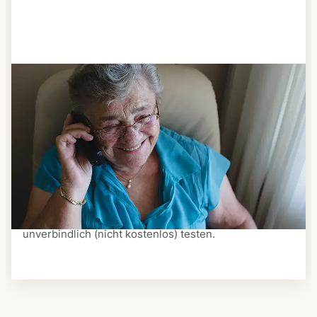
Schritt 3
Bestellen & liefern lassen
Suchen Sie sich aus dem Speiseplan Ihres Anbieters
aus, was Ihnen schmeckt. Bestellen Sie telefonisch,
schriftlich oder im Online-Shop Ihres Anbieters.
Ein Kurier liefert Ihnen das bestellte Essen zum
vereinbarten Zeitpunkt nach Hause. Bei vielen
Anbietern können Sie Essen auf Rädern auch
unverbindlich (nicht kostenlos) testen.