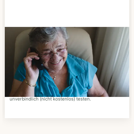
Schritt 3
Bestellen & liefern lassen
Suchen Sie sich aus dem Speiseplan Ihres Anbieters
aus, was Ihnen schmeckt. Bestellen Sie telefonisch,
schriftlich oder im Online-Shop Ihres Anbieters.
Ein Kurier liefert Ihnen das bestellte Essen zum
vereinbarten Zeitpunkt nach Hause. Bei vielen
Anbietern können Sie Essen auf Rädern auch
unverbindlich (nicht kostenlos) testen.