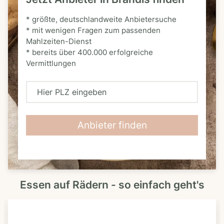
* größte, deutschlandweite Anbietersuche
* mit wenigen Fragen zum passenden
Mahlzeiten-Dienst
* bereits über 400.000 erfolgreiche
Vermittlungen
H
i
e
Anbieter finden
r
P
L
Essen auf Rädern - so einfach geht's
Z
e
i
n