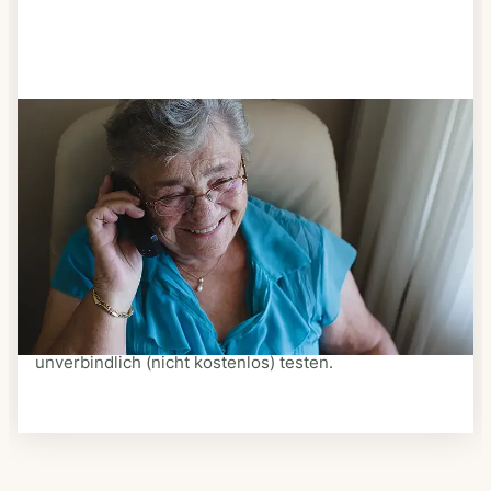
Schritt 3
Bestellen & liefern lassen
Suchen Sie sich aus dem Speiseplan Ihres Anbieters
aus, was Ihnen schmeckt. Bestellen Sie telefonisch,
schriftlich oder im Online-Shop Ihres Anbieters.
Ein Kurier liefert Ihnen das bestellte Essen zum
vereinbarten Zeitpunkt nach Hause. Bei vielen
Anbietern können Sie Essen auf Rädern auch
unverbindlich (nicht kostenlos) testen.