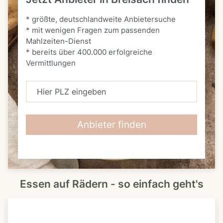
* größte, deutschlandweite Anbietersuche
* mit wenigen Fragen zum passenden
Mahlzeiten-Dienst
* bereits über 400.000 erfolgreiche
Vermittlungen
H
i
e
Anbieter finden
r
P
L
Essen auf Rädern - so einfach geht's
Z
e
i
n