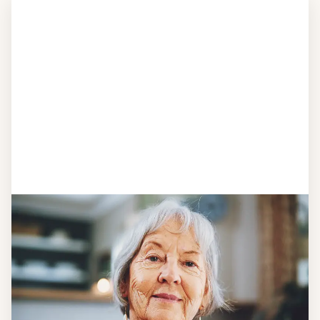
Schritt 1
Klarheit schaffen
Überlegen Sie, ob Ihnen das Essen täglich
verzehrfertig geliefert werden soll oder Sie sich
einen Tiefkühl-Vorrat an Mahlzeiten anlegen
möchten.