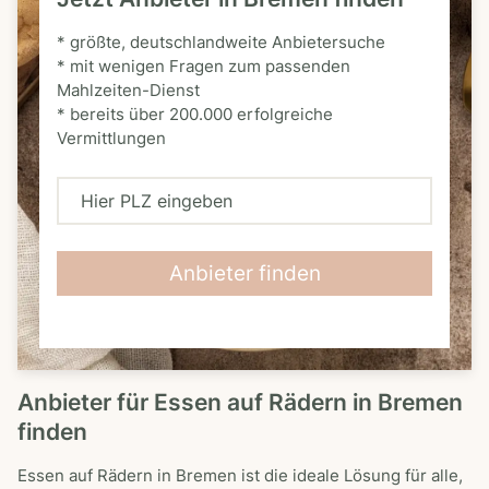
* größte, deutschlandweite Anbietersuche
* mit wenigen Fragen zum passenden
Mahlzeiten-Dienst
* bereits über 200.000 erfolgreiche
Vermittlungen
H
i
e
Anbieter finden
r
P
L
Anbieter für Essen auf Rädern in Bremen
Z
finden
e
i
Essen auf Rädern in Bremen ist die ideale Lösung für alle,
n