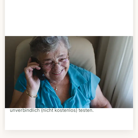
Schritt 3
Bestellen & liefern lassen
Suchen Sie sich aus dem Speiseplan Ihres Anbieters
aus, was Ihnen schmeckt. Bestellen Sie telefonisch,
schriftlich oder im Online-Shop Ihres Anbieters.
Ein Kurier liefert Ihnen das bestellte Essen zum
vereinbarten Zeitpunkt nach Hause. Bei vielen
Anbietern können Sie Essen auf Rädern auch
unverbindlich (nicht kostenlos) testen.