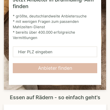
finden
* größte, deutschlandweite Anbietersuche
* mit wenigen Fragen zum passenden
Mahlzeiten-Dienst
* bereits über 400.000 erfolgreiche
Vermittlungen
H
i
e
Anbieter finden
r
P
L
Essen auf Rädern - so einfach geht's
Z
e