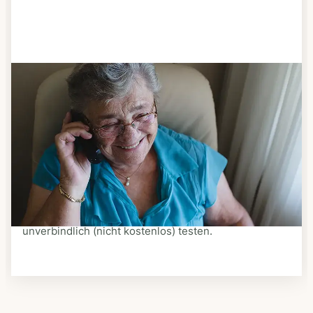
Schritt 3
Bestellen & liefern lassen
Suchen Sie sich aus dem Speiseplan Ihres Anbieters
aus, was Ihnen schmeckt. Bestellen Sie telefonisch,
schriftlich oder im Online-Shop Ihres Anbieters.
Ein Kurier liefert Ihnen das bestellte Essen zum
vereinbarten Zeitpunkt nach Hause. Bei vielen
Anbietern können Sie Essen auf Rädern auch
unverbindlich (nicht kostenlos) testen.