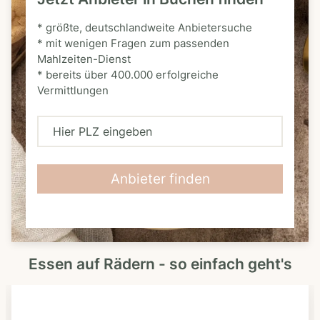
* größte, deutschlandweite Anbietersuche
* mit wenigen Fragen zum passenden
Mahlzeiten-Dienst
* bereits über 400.000 erfolgreiche
Vermittlungen
H
i
e
Anbieter finden
r
P
L
Essen auf Rädern - so einfach geht's
Z
e
i
n