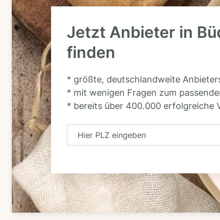
Jetzt Anbieter in B
finden
* größte, deutschlandweite Anbiete
* mit wenigen Fragen zum passende
* bereits über 400.000 erfolgreiche 
H
i
e
r
P
L