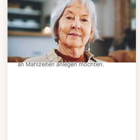
Schritt 1
Klarheit schaffen
Überlegen Sie, ob Ihnen das Essen
täglich verzehrfertig geliefert werden
soll oder Sie sich einen Tiefkühl-Vorrat
an Mahlzeiten anlegen möchten.