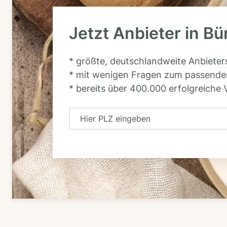
Jetzt Anbieter in Bü
* größte, deutschlandweite Anbiete
* mit wenigen Fragen zum passende
* bereits über 400.000 erfolgreiche 
H
i
e
r
P
L
Z