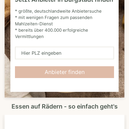
* größte, deutschlandweite Anbietersuche
* mit wenigen Fragen zum passenden
Mahlzeiten-Dienst
* bereits über 400.000 erfolgreiche
Vermittlungen
H
i
e
Anbieter finden
r
P
L
Essen auf Rädern - so einfach geht's
Z
e
i
n