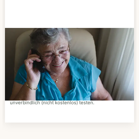
Schritt 3
Bestellen & liefern lassen
Suchen Sie sich aus dem Speiseplan Ihres Anbieters
aus, was Ihnen schmeckt. Bestellen Sie telefonisch,
schriftlich oder im Online-Shop Ihres Anbieters.
Ein Kurier liefert Ihnen das bestellte Essen zum
vereinbarten Zeitpunkt nach Hause. Bei vielen
Anbietern können Sie Essen auf Rädern auch
unverbindlich (nicht kostenlos) testen.