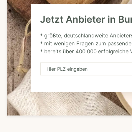
Jetzt Anbieter in Bu
* größte, deutschlandweite Anbiete
* mit wenigen Fragen zum passende
* bereits über 400.000 erfolgreiche 
H
i
e
r
P
L
Z