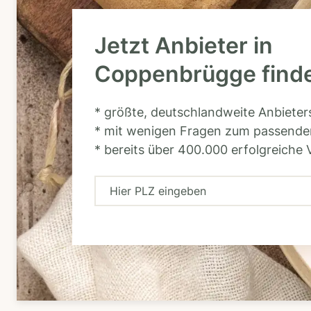
Jetzt Anbieter in
Coppenbrügge find
* größte, deutschlandweite Anbiete
* mit wenigen Fragen zum passende
* bereits über 400.000 erfolgreiche 
H
i
e
r
P
L