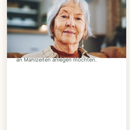
Schritt 1
Klarheit schaffen
Überlegen Sie, ob Ihnen das Essen
täglich verzehrfertig geliefert werden
soll oder Sie sich einen Tiefkühl-Vorrat
an Mahlzeiten anlegen möchten.