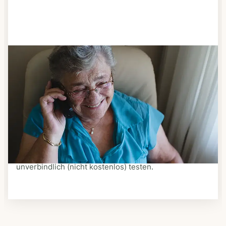
Schritt 3
Bestellen & liefern lassen
Suchen Sie sich aus dem Speiseplan Ihres Anbieters
aus, was Ihnen schmeckt. Bestellen Sie telefonisch,
schriftlich oder im Online-Shop Ihres Anbieters.
Ein Kurier liefert Ihnen das bestellte Essen zum
vereinbarten Zeitpunkt nach Hause. Bei vielen
Anbietern können Sie Essen auf Rädern auch
unverbindlich (nicht kostenlos) testen.