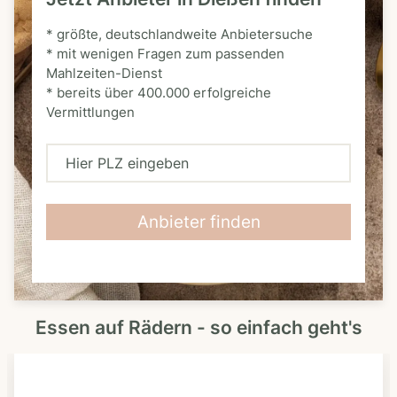
* größte, deutschlandweite Anbietersuche
* mit wenigen Fragen zum passenden
Mahlzeiten-Dienst
* bereits über 400.000 erfolgreiche
Vermittlungen
H
i
e
Anbieter finden
r
P
L
Essen auf Rädern - so einfach geht's
Z
e
i
n