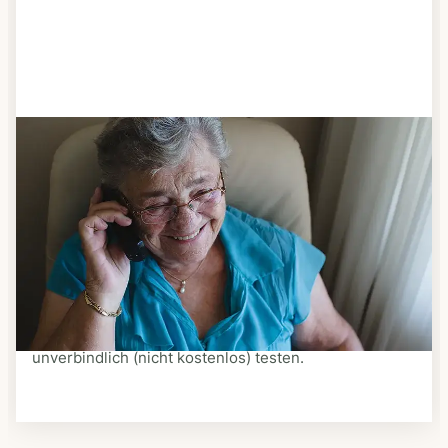
Schritt 3
Bestellen & liefern lassen
Suchen Sie sich aus dem Speiseplan Ihres Anbieters
aus, was Ihnen schmeckt. Bestellen Sie telefonisch,
schriftlich oder im Online-Shop Ihres Anbieters.
Ein Kurier liefert Ihnen das bestellte Essen zum
vereinbarten Zeitpunkt nach Hause. Bei vielen
Anbietern können Sie Essen auf Rädern auch
unverbindlich (nicht kostenlos) testen.