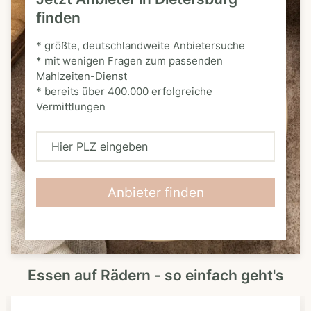
finden
* größte, deutschlandweite Anbietersuche
* mit wenigen Fragen zum passenden
Mahlzeiten-Dienst
* bereits über 400.000 erfolgreiche
Vermittlungen
H
i
e
Anbieter finden
r
P
L
Essen auf Rädern - so einfach geht's
Z
e