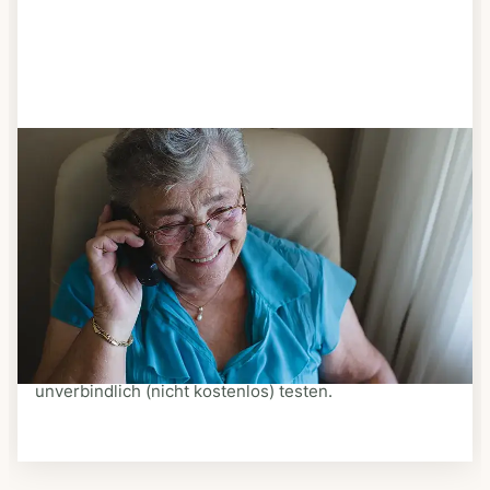
Schritt 3
Bestellen & liefern lassen
Suchen Sie sich aus dem Speiseplan Ihres Anbieters
aus, was Ihnen schmeckt. Bestellen Sie telefonisch,
schriftlich oder im Online-Shop Ihres Anbieters.
Ein Kurier liefert Ihnen das bestellte Essen zum
vereinbarten Zeitpunkt nach Hause. Bei vielen
Anbietern können Sie Essen auf Rädern auch
unverbindlich (nicht kostenlos) testen.