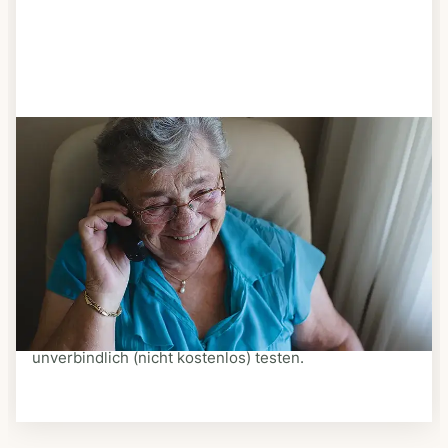
Schritt 3
Bestellen & liefern lassen
Suchen Sie sich aus dem Speiseplan Ihres Anbieters
aus, was Ihnen schmeckt. Bestellen Sie telefonisch,
schriftlich oder im Online-Shop Ihres Anbieters.
Ein Kurier liefert Ihnen das bestellte Essen zum
vereinbarten Zeitpunkt nach Hause. Bei vielen
Anbietern können Sie Essen auf Rädern auch
unverbindlich (nicht kostenlos) testen.