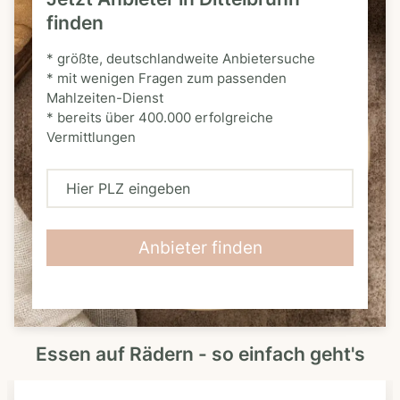
finden
* größte, deutschlandweite Anbietersuche
* mit wenigen Fragen zum passenden
Mahlzeiten-Dienst
* bereits über 400.000 erfolgreiche
Vermittlungen
H
i
e
Anbieter finden
r
P
L
Essen auf Rädern - so einfach geht's
Z
e