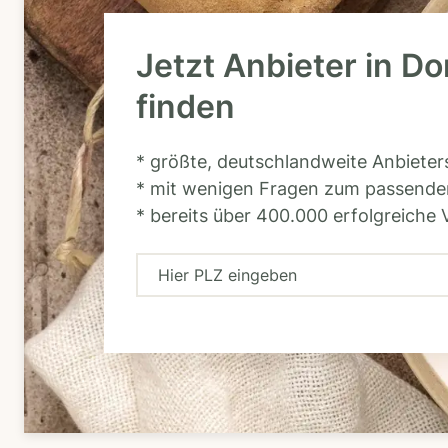
Jetzt Anbieter in D
finden
* größte, deutschlandweite Anbiete
* mit wenigen Fragen zum passende
* bereits über 400.000 erfolgreiche 
H
i
e
r
P
L