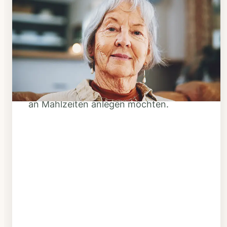
Schritt 1
Klarheit schaffen
Überlegen Sie, ob Ihnen das Essen
täglich verzehrfertig geliefert werden
soll oder Sie sich einen Tiefkühl-Vorrat
an Mahlzeiten anlegen möchten.