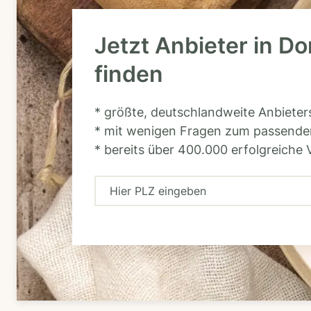
Jetzt Anbieter in D
finden
* größte, deutschlandweite Anbiete
* mit wenigen Fragen zum passende
* bereits über 400.000 erfolgreiche 
H
i
e
r
P
L