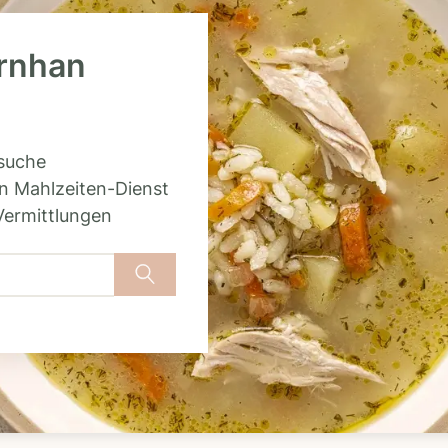
ornhan
rsuche
n Mahlzeiten-Dienst
Vermittlungen