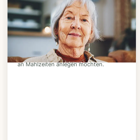
Schritt 1
Klarheit schaffen
Überlegen Sie, ob Ihnen das Essen
täglich verzehrfertig geliefert werden
soll oder Sie sich einen Tiefkühl-Vorrat
an Mahlzeiten anlegen möchten.