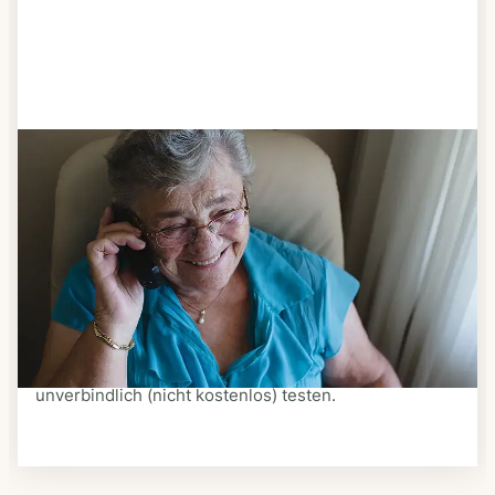
Schritt 3
Bestellen & liefern lassen
Suchen Sie sich aus dem Speiseplan Ihres Anbieters
aus, was Ihnen schmeckt. Bestellen Sie telefonisch,
schriftlich oder im Online-Shop Ihres Anbieters.
Ein Kurier liefert Ihnen das bestellte Essen zum
vereinbarten Zeitpunkt nach Hause. Bei vielen
Anbietern können Sie Essen auf Rädern auch
unverbindlich (nicht kostenlos) testen.