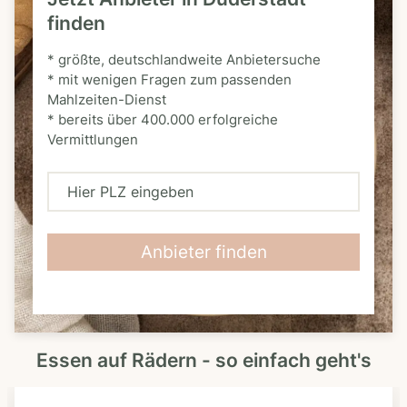
finden
* größte, deutschlandweite Anbietersuche
* mit wenigen Fragen zum passenden
Mahlzeiten-Dienst
* bereits über 400.000 erfolgreiche
Vermittlungen
H
i
e
Anbieter finden
r
P
L
Essen auf Rädern - so einfach geht's
Z
e