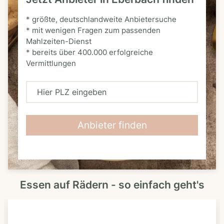
* größte, deutschlandweite Anbietersuche
* mit wenigen Fragen zum passenden
Mahlzeiten-Dienst
* bereits über 400.000 erfolgreiche
Vermittlungen
H
i
e
Anbieter finden
r
P
L
Essen auf Rädern - so einfach geht's
Z
e
i
n