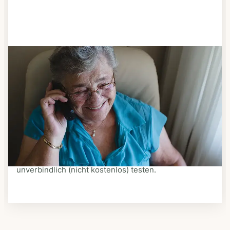
Schritt 3
Bestellen & liefern lassen
Suchen Sie sich aus dem Speiseplan Ihres Anbieters
aus, was Ihnen schmeckt. Bestellen Sie telefonisch,
schriftlich oder im Online-Shop Ihres Anbieters.
Ein Kurier liefert Ihnen das bestellte Essen zum
vereinbarten Zeitpunkt nach Hause. Bei vielen
Anbietern können Sie Essen auf Rädern auch
unverbindlich (nicht kostenlos) testen.