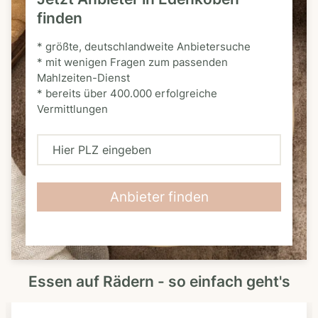
finden
* größte, deutschlandweite Anbietersuche
* mit wenigen Fragen zum passenden
Mahlzeiten-Dienst
* bereits über 400.000 erfolgreiche
Vermittlungen
H
i
e
Anbieter finden
r
P
L
Essen auf Rädern - so einfach geht's
Z
e