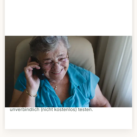
Schritt 3
Bestellen & liefern lassen
Suchen Sie sich aus dem Speiseplan Ihres Anbieters
aus, was Ihnen schmeckt. Bestellen Sie telefonisch,
schriftlich oder im Online-Shop Ihres Anbieters.
Ein Kurier liefert Ihnen das bestellte Essen zum
vereinbarten Zeitpunkt nach Hause. Bei vielen
Anbietern können Sie Essen auf Rädern auch
unverbindlich (nicht kostenlos) testen.