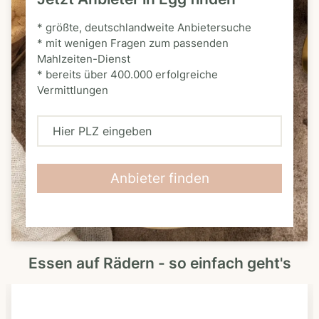
* größte, deutschlandweite Anbietersuche
* mit wenigen Fragen zum passenden
Mahlzeiten-Dienst
* bereits über 400.000 erfolgreiche
Vermittlungen
H
i
e
Anbieter finden
r
P
L
Essen auf Rädern - so einfach geht's
Z
e
i
n