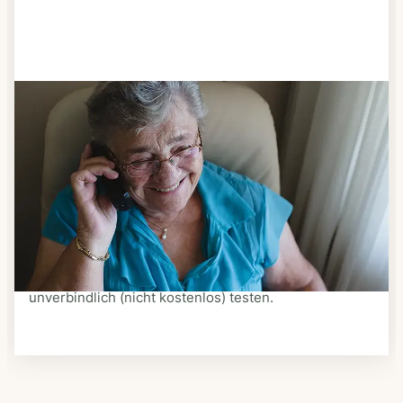
Schritt 3
Bestellen & liefern lassen
Suchen Sie sich aus dem Speiseplan Ihres Anbieters
aus, was Ihnen schmeckt. Bestellen Sie telefonisch,
schriftlich oder im Online-Shop Ihres Anbieters.
Ein Kurier liefert Ihnen das bestellte Essen zum
vereinbarten Zeitpunkt nach Hause. Bei vielen
Anbietern können Sie Essen auf Rädern auch
unverbindlich (nicht kostenlos) testen.