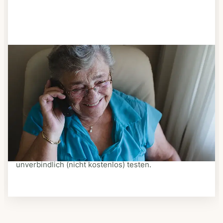
Schritt 3
Bestellen & liefern lassen
Suchen Sie sich aus dem Speiseplan Ihres Anbieters
aus, was Ihnen schmeckt. Bestellen Sie telefonisch,
schriftlich oder im Online-Shop Ihres Anbieters.
Ein Kurier liefert Ihnen das bestellte Essen zum
vereinbarten Zeitpunkt nach Hause. Bei vielen
Anbietern können Sie Essen auf Rädern auch
unverbindlich (nicht kostenlos) testen.