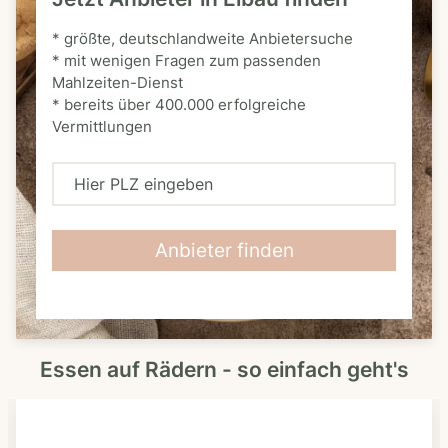
* größte, deutschlandweite Anbietersuche
* mit wenigen Fragen zum passenden
Mahlzeiten-Dienst
* bereits über 400.000 erfolgreiche
Vermittlungen
H
i
e
Anbieter finden
r
P
L
Essen auf Rädern - so einfach geht's
Z
e
i
n