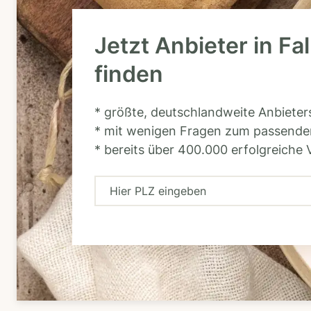
Jetzt Anbieter in Fa
finden
* größte, deutschlandweite Anbiete
* mit wenigen Fragen zum passende
* bereits über 400.000 erfolgreiche 
H
i
e
r
P
L