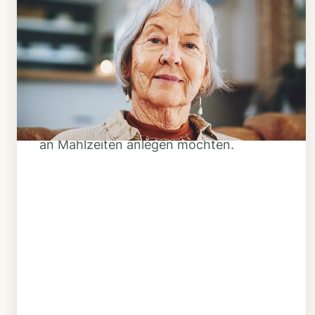
Schritt 1
Klarheit schaffen
Überlegen Sie, ob Ihnen das Essen
täglich verzehrfertig geliefert werden
soll oder Sie sich einen Tiefkühl-Vorrat
an Mahlzeiten anlegen möchten.