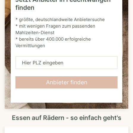
finden
* größte, deutschlandweite Anbietersuche
* mit wenigen Fragen zum passenden
Mahlzeiten-Dienst
* bereits über 400.000 erfolgreiche
Vermittlungen
H
i
e
Anbieter finden
r
P
L
Essen auf Rädern - so einfach geht's
Z
e