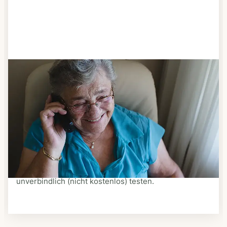
Schritt 3
Bestellen & liefern lassen
Suchen Sie sich aus dem Speiseplan Ihres Anbieters
aus, was Ihnen schmeckt. Bestellen Sie telefonisch,
schriftlich oder im Online-Shop Ihres Anbieters.
Ein Kurier liefert Ihnen das bestellte Essen zum
vereinbarten Zeitpunkt nach Hause. Bei vielen
Anbietern können Sie Essen auf Rädern auch
unverbindlich (nicht kostenlos) testen.