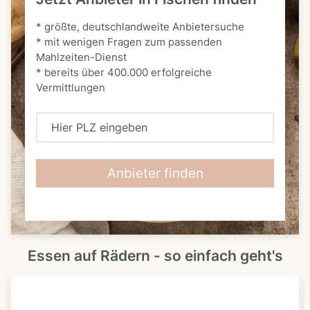
* größte, deutschlandweite Anbietersuche
* mit wenigen Fragen zum passenden
Mahlzeiten-Dienst
* bereits über 400.000 erfolgreiche
Vermittlungen
H
i
e
Anbieter finden
r
P
L
Essen auf Rädern - so einfach geht's
Z
e
i
n