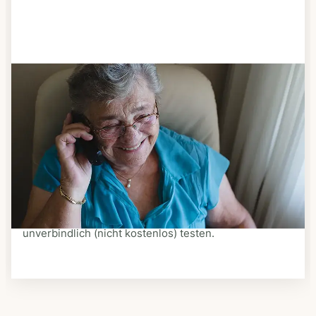
Schritt 3
Bestellen & liefern lassen
Suchen Sie sich aus dem Speiseplan Ihres Anbieters
aus, was Ihnen schmeckt. Bestellen Sie telefonisch,
schriftlich oder im Online-Shop Ihres Anbieters.
Ein Kurier liefert Ihnen das bestellte Essen zum
vereinbarten Zeitpunkt nach Hause. Bei vielen
Anbietern können Sie Essen auf Rädern auch
unverbindlich (nicht kostenlos) testen.