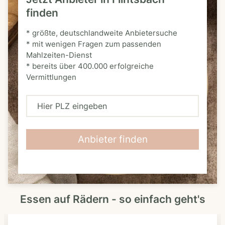
finden
* größte, deutschlandweite Anbietersuche
* mit wenigen Fragen zum passenden
Mahlzeiten-Dienst
* bereits über 400.000 erfolgreiche
Vermittlungen
H
i
e
Anbieter finden
r
P
L
Essen auf Rädern - so einfach geht's
Z
e