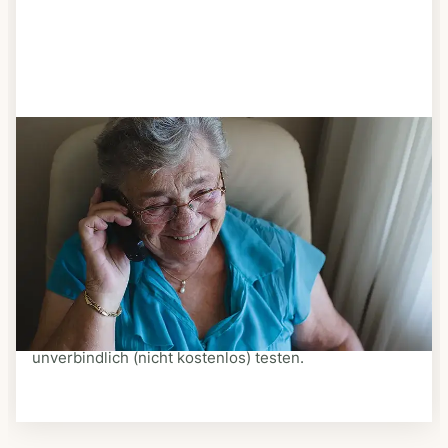
Schritt 3
Bestellen & liefern lassen
Suchen Sie sich aus dem Speiseplan Ihres Anbieters
aus, was Ihnen schmeckt. Bestellen Sie telefonisch,
schriftlich oder im Online-Shop Ihres Anbieters.
Ein Kurier liefert Ihnen das bestellte Essen zum
vereinbarten Zeitpunkt nach Hause. Bei vielen
Anbietern können Sie Essen auf Rädern auch
unverbindlich (nicht kostenlos) testen.