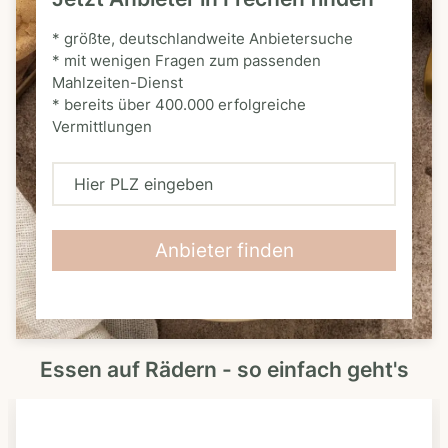
* größte, deutschlandweite Anbietersuche
* mit wenigen Fragen zum passenden
Mahlzeiten-Dienst
* bereits über 400.000 erfolgreiche
Vermittlungen
H
i
e
Anbieter finden
r
P
L
Essen auf Rädern - so einfach geht's
Z
e
i
n