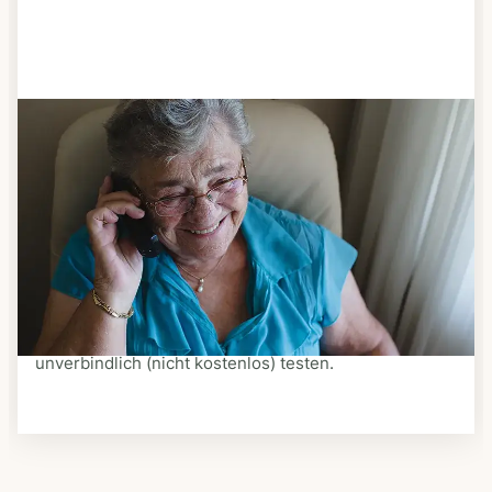
Schritt 3
Bestellen & liefern lassen
Suchen Sie sich aus dem Speiseplan Ihres Anbieters
aus, was Ihnen schmeckt. Bestellen Sie telefonisch,
schriftlich oder im Online-Shop Ihres Anbieters.
Ein Kurier liefert Ihnen das bestellte Essen zum
vereinbarten Zeitpunkt nach Hause. Bei vielen
Anbietern können Sie Essen auf Rädern auch
unverbindlich (nicht kostenlos) testen.