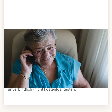
Schritt 3
Bestellen & liefern lassen
Suchen Sie sich aus dem Speiseplan Ihres Anbieters
aus, was Ihnen schmeckt. Bestellen Sie telefonisch,
schriftlich oder im Online-Shop Ihres Anbieters.
Ein Kurier liefert Ihnen das bestellte Essen zum
vereinbarten Zeitpunkt nach Hause. Bei vielen
Anbietern können Sie Essen auf Rädern auch
unverbindlich (nicht kostenlos) testen.