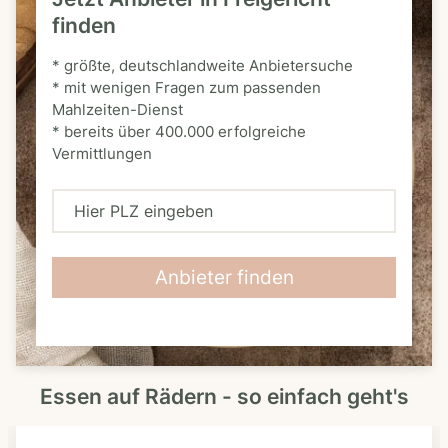
finden
* größte, deutschlandweite Anbietersuche
* mit wenigen Fragen zum passenden
Mahlzeiten-Dienst
* bereits über 400.000 erfolgreiche
Vermittlungen
H
i
e
Anbieter finden
r
P
L
Essen auf Rädern - so einfach geht's
Z
e