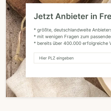
Jetzt Anbieter in Fr
* größte, deutschlandweite Anbiete
* mit wenigen Fragen zum passende
* bereits über 400.000 erfolgreiche 
H
i
e
r
P
L
Z