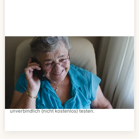
Schritt 3
Bestellen & liefern lassen
Suchen Sie sich aus dem Speiseplan Ihres Anbieters
aus, was Ihnen schmeckt. Bestellen Sie telefonisch,
schriftlich oder im Online-Shop Ihres Anbieters.
Ein Kurier liefert Ihnen das bestellte Essen zum
vereinbarten Zeitpunkt nach Hause. Bei vielen
Anbietern können Sie Essen auf Rädern auch
unverbindlich (nicht kostenlos) testen.