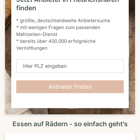
finden
* größte, deutschlandweite Anbietersuche
* mit wenigen Fragen zum passenden
Mahlzeiten-Dienst
* bereits über 400.000 erfolgreiche
Vermittlungen
H
i
e
Anbieter finden
r
P
L
Essen auf Rädern - so einfach geht's
Z
e