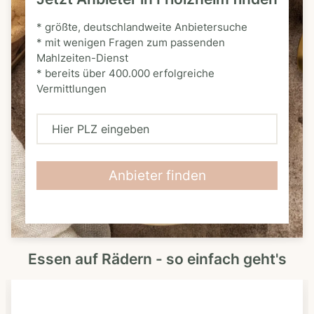
* größte, deutschlandweite Anbietersuche
* mit wenigen Fragen zum passenden
Mahlzeiten-Dienst
* bereits über 400.000 erfolgreiche
Vermittlungen
H
i
e
Anbieter finden
r
P
L
Essen auf Rädern - so einfach geht's
Z
e
i
n