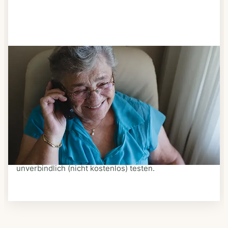
Schritt 3
Bestellen & liefern lassen
Suchen Sie sich aus dem Speiseplan Ihres Anbieters
aus, was Ihnen schmeckt. Bestellen Sie telefonisch,
schriftlich oder im Online-Shop Ihres Anbieters.
Ein Kurier liefert Ihnen das bestellte Essen zum
vereinbarten Zeitpunkt nach Hause. Bei vielen
Anbietern können Sie Essen auf Rädern auch
unverbindlich (nicht kostenlos) testen.