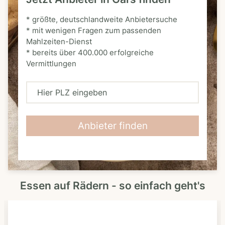
* größte, deutschlandweite Anbietersuche
* mit wenigen Fragen zum passenden
Mahlzeiten-Dienst
* bereits über 400.000 erfolgreiche
Vermittlungen
H
i
e
Anbieter finden
r
P
L
Essen auf Rädern - so einfach geht's
Z
e
i
n