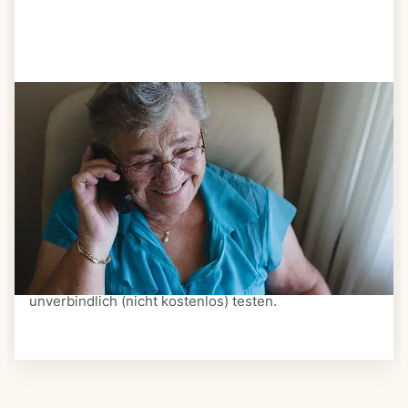
Schritt 3
Bestellen & liefern lassen
Suchen Sie sich aus dem Speiseplan Ihres Anbieters
aus, was Ihnen schmeckt. Bestellen Sie telefonisch,
schriftlich oder im Online-Shop Ihres Anbieters.
Ein Kurier liefert Ihnen das bestellte Essen zum
vereinbarten Zeitpunkt nach Hause. Bei vielen
Anbietern können Sie Essen auf Rädern auch
unverbindlich (nicht kostenlos) testen.