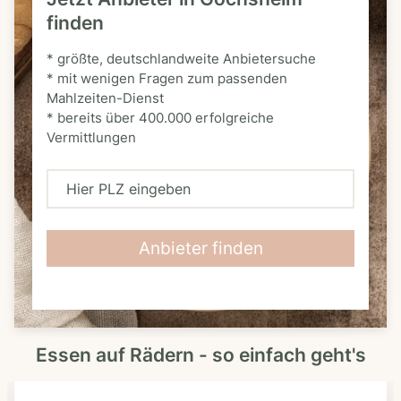
finden
* größte, deutschlandweite Anbietersuche
* mit wenigen Fragen zum passenden
Mahlzeiten-Dienst
* bereits über 400.000 erfolgreiche
Vermittlungen
H
i
e
Anbieter finden
r
P
L
Essen auf Rädern - so einfach geht's
Z
e