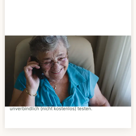
Schritt 3
Bestellen & liefern lassen
Suchen Sie sich aus dem Speiseplan Ihres Anbieters
aus, was Ihnen schmeckt. Bestellen Sie telefonisch,
schriftlich oder im Online-Shop Ihres Anbieters.
Ein Kurier liefert Ihnen das bestellte Essen zum
vereinbarten Zeitpunkt nach Hause. Bei vielen
Anbietern können Sie Essen auf Rädern auch
unverbindlich (nicht kostenlos) testen.